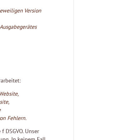
eweiligen Version
 Ausgabegerätes
rbeitet:
Website,
ite,
e
on Fehlern.
e f DSGVO. Unser
ung. In keinem Fall